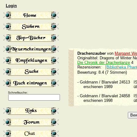
Login
Drachenzauber
von
Margaret We
Originaltitel: Dragons of Winter Ni
Die Chronik der Drachenlanze
4
Rezensionen:
[Bibliotheka Phan
Bewertung: 8.4 (7 Stimmen)
-
Goldmann / Blanvalet 24513
I
erschienen 1989
ü
Schnellsuche:
-
Goldmann / Blanvalet 24858
I
erschienen 1998
ü