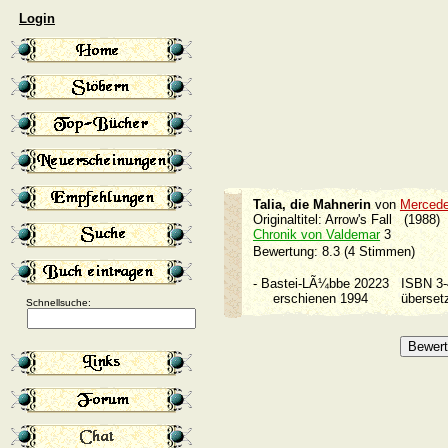
Login
Talia, die Mahnerin
von
Merced
Originaltitel: Arrow's Fall (1988)
Chronik von Valdemar
3
Bewertung: 8.3 (4 Stimmen)
-
Bastei-LÃ¼bbe 20223
ISBN 3
erschienen 1994
überse
Schnellsuche: