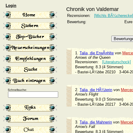
Login
Chronik von Valdemar
Rezensionen:
[Michls BÃ¼cherecke
Bewertung:
Eure
1.
Talia, die ErwÃ¤hlte
von
Merce
Arrows of the Queen
Rezensionen:
[Literaturschock]
Bewertung: 8.3 (4 Stimmen)
- Bastei-LÃ¼bbe 20210
3-404-
2.
Talia, die HÃ¼terin
von
Merce
Schnellsuche:
Arrow's Flight
Bewertung: 9.0 (3 Stimmen)
- Bastei-LÃ¼bbe 20217
3-404-
3.
Talia, die Mahnerin
von
Merced
Arrow's Fall
Bewertung: 8.3 (4 Stimmen)