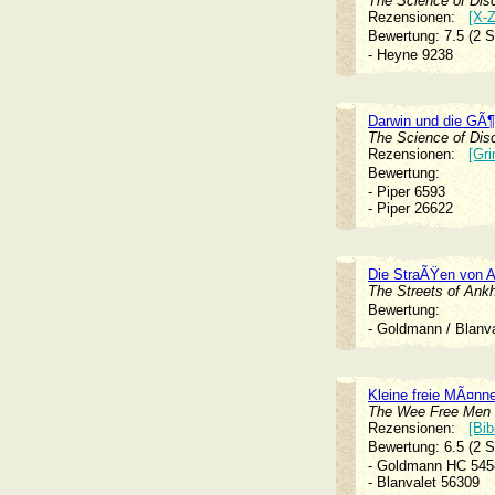
The Science of Disc
Rezensionen:
[X-Z
Bewertung: 7.5 (2 
- Heyne 9238
Darwin und die GÃ¶
The Science of Disc
Rezensionen:
[Gri
Bewertung:
- Piper 6593
- Piper 26622
Die StraÃŸen von 
The Streets of Ank
Bewertung:
- Goldmann / Blan
Kleine freie MÃ¤nne
The Wee Free Men
Rezensionen:
[Bib
Bewertung: 6.5 (2 
- Goldmann HC 5
- Blanvalet 56309