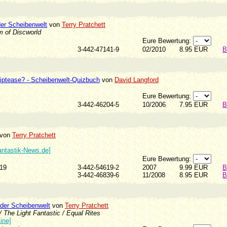
der Scheibenwelt
von
Terry Pratchett
 of Discworld
Eure Bewertung:
3-442-47141-9
02/2010
8.95 EUR
B
triptease? - Scheibenwelt-Quizbuch
von
David Langford
Eure Bewertung:
3-442-46204-5
10/2006
7.95 EUR
B
von
Terry Pratchett
antastik-News.de]
Eure Bewertung:
4619
3-442-54619-2
2007
9.99 EUR
B
3-442-46839-6
11/2008
8.95 EUR
B
der Scheibenwelt
von
Terry Pratchett
/ The Light Fantastic / Equal Rites
ine]