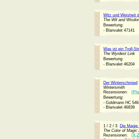
Witz und Weisheit 
The Wit and Wisdom
Bewertung:
- Blanvalet 47141
Was ist ein Troll-S
The Wyrdest Link
Bewertung:
- Blanvalet 46204
Der Winterschmied
Wintersmith
Rezensionen:
[Ph
Bewertung:
- Goldmann HC 5
- Blanvalet 46839
1 / 2 / 3.
Die Magie 
The Color of Magic 
Rezensionen:
[X-Z