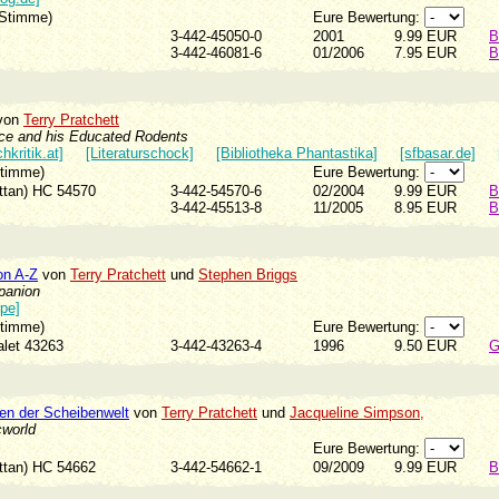
 Stimme)
Eure Bewertung:
3-442-45050-0
2001
9.99 EUR
B
3-442-46081-6
01/2006
7.95 EUR
B
von
Terry Pratchett
ce and his Educated Rodents
hkritik.at]
[Literaturschock]
[Bibliotheka Phantastika]
[sfbasar.de]
Stimme)
Eure Bewertung:
attan) HC 54570
3-442-54570-6
02/2004
9.99 EUR
B
3-442-45513-8
11/2005
8.95 EUR
B
on A-Z
von
Terry Pratchett
und
Stephen Briggs
panion
pe]
Stimme)
Eure Bewertung:
valet 43263
3-442-43263-4
1996
9.50 EUR
G
en der Scheibenwelt
von
Terry Pratchett
und
Jacqueline Simpson,
cworld
Eure Bewertung:
attan) HC 54662
3-442-54662-1
09/2009
9.99 EUR
B