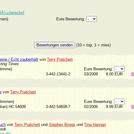
 BÃ¼cherecke]
mmen)
Eure Bewertung:
(10 = top, 1 = mies)
eine / Echt zauberhaft
von
Terry Pratchett
sting Times
Stimme)
Eure Bewertung:
3-442-13441-2
03/2009
8.00 EUR
B
e
von
Terry Pratchett
Stimmen)
Eure Bewertung:
attan) HC 54608
3-442-54608-7
02/2006
9.99 EUR
B
uch
von
Terry Pratchett
und
Stephen Briggs
und
Tina Hannan
book
log.de]