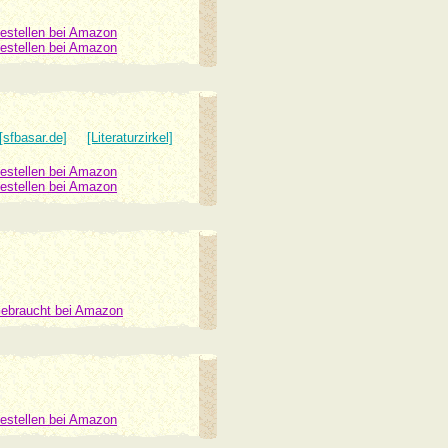
estellen bei Amazon
estellen bei Amazon
[sfbasar.de]
[Literaturzirkel]
estellen bei Amazon
estellen bei Amazon
ebraucht bei Amazon
estellen bei Amazon