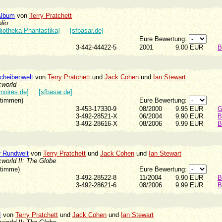
Album
von
Terry Pratchett
lio
liotheka Phantastika]
[sfbasar.de]
Eure Bewertung:
3-442-44422-5
2001
9.00 EUR
B
Scheibenwelt
von
Terry Pratchett
und
Jack Cohen
und
Ian Stewart
cworld
moires.de]
[sfbasar.de]
Stimmen)
Eure Bewertung:
3-453-17330-9
08/2000
9.95 EUR
G
3-492-28521-X
06/2004
9.90 EUR
B
3-492-28616-X
08/2006
9.99 EUR
B
r Rundwelt
von
Terry Pratchett
und
Jack Cohen
und
Ian Stewart
world II: The Globe
Stimme)
Eure Bewertung:
3-492-28522-8
11/2004
9.90 EUR
B
3-492-28621-6
08/2006
9.99 EUR
B
!
von
Terry Pratchett
und
Jack Cohen
und
Ian Stewart