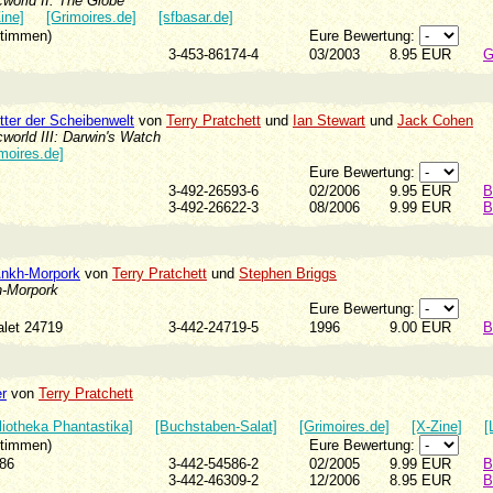
world II: The Globe
ine]
[Grimoires.de]
[sfbasar.de]
Stimmen)
Eure Bewertung:
3-453-86174-4
03/2003
8.95 EUR
G
tter der Scheibenwelt
von
Terry Pratchett
und
Ian Stewart
und
Jack Cohen
world III: Darwin's Watch
moires.de]
Eure Bewertung:
3-492-26593-6
02/2006
9.95 EUR
B
3-492-26622-3
08/2006
9.99 EUR
B
Ankh-Morpork
von
Terry Pratchett
und
Stephen Briggs
h-Morpork
Eure Bewertung:
valet 24719
3-442-24719-5
1996
9.00 EUR
B
r
von
Terry Pratchett
liotheka Phantastika]
[Buchstaben-Salat]
[Grimoires.de]
[X-Zine]
[
Stimmen)
Eure Bewertung:
4586
3-442-54586-2
02/2005
9.99 EUR
B
3-442-46309-2
12/2006
8.95 EUR
B