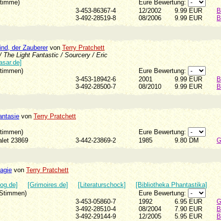
Stimme)
Eure Bewertung:
3-453-86367-4
12/2002
9.99 EUR
B
3-492-28519-8
08/2006
9.99 EUR
B
nd, der Zauberer
von
Terry Pratchett
 The Light Fantastic / Sourcery / Eric
asar.de]
Stimmen)
Eure Bewertung:
3-453-18942-6
2001
9.99 EUR
B
3-492-28500-7
08/2010
9.99 EUR
B
antasie
von
Terry Pratchett
Stimmen)
Eure Bewertung:
valet 23869
3-442-23869-2
1985
9.80 DM
G
agie
von
Terry Pratchett
log.de]
[Grimoires.de]
[Literaturschock]
[Bibliotheka Phantastika]
 Stimmen)
Eure Bewertung:
3-453-05860-7
1992
6.95 EUR
G
3-492-28510-4
08/2004
7.90 EUR
B
3-492-29144-9
12/2005
5.95 EUR
B