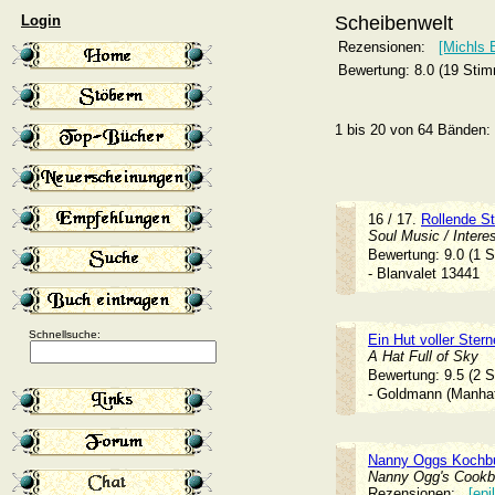
Login
Scheibenwelt
Rezensionen:
[Michls
Bewertung: 8.0 (19 Sti
1 bis 20 von 64 Bänden:
16 / 17.
Rollende St
Soul Music / Intere
Bewertung: 9.0 (1 
- Blanvalet 13441
Schnellsuche:
Ein Hut voller Stern
A Hat Full of Sky
Bewertung: 9.5 (2 
- Goldmann (Manh
Nanny Oggs Kochb
Nanny Ogg's Cook
Rezensionen:
[epi