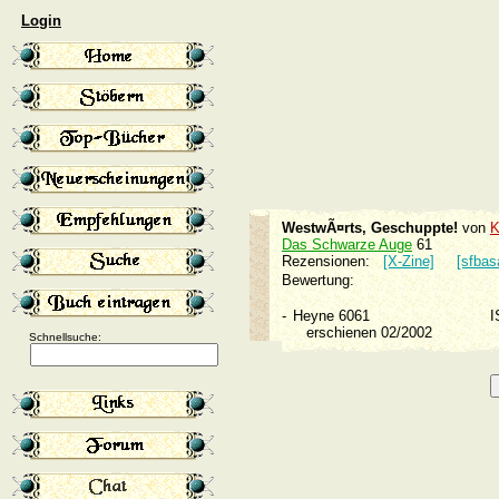
Login
WestwÃ¤rts, Geschuppte!
von
K
Das Schwarze Auge
61
Rezensionen:
[X-Zine]
[sfbas
Bewertung:
-
Heyne 6061
I
erschienen 02/2002
Schnellsuche: