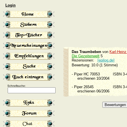
Login
Das Traumbeben
von
Karl-Heinz
Die Gezeitenwelt
5
Rezensionen:
[epilog.de]
Bewertung: 10.0 (1 Stimme)
-
Piper HC 70053
ISBN 3
erschienen 10/2004
Schnellsuche:
-
Piper 26545
ISBN 3
erschienen 06/2006