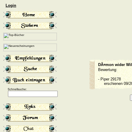
Login
DÃ¤mon wider Wil
Bewertung:
-
Piper 29178
erschienen 09/
Schnellsuche: