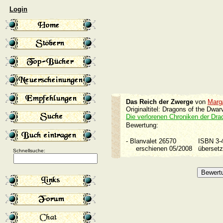
Login
Das Reich der Zwerge
von
Marg
Originaltitel: Dragons of the Dw
Die verlorenen Chroniken der Dr
Bewertung:
-
Blanvalet 26570
ISBN 3
erschienen 05/2008
überset
Schnellsuche: