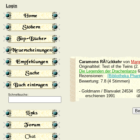
Login
Caramons RÃ¼ckkehr
von
Marg
Originaltitel: Test of the Twins (2
Die Legenden der Drachenlanze
6
Rezensionen:
[Bibliotheka Phan
Bewertung: 7.8 (4 Stimmen)
-
Goldmann / Blanvalet 24534
I
Schnellsuche:
erschienen 1991
ü