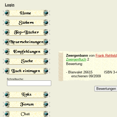
Login
Zwergenbann
von
Frank Rehfeld
Zwergenfluch
2
Bewertung:
-
Blanvalet 26615
ISBN 3
erschienen 09/2009
Schnellsuche: