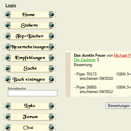
Login
Das dunkle Feuer
von
Michael P
Die Zauberer
3
Bewertung:
-
Piper 70173
ISBN 3
erschienen 09/2010
-
Piper 26855
ISBN 3
Schnellsuche:
erschienen 04/2012