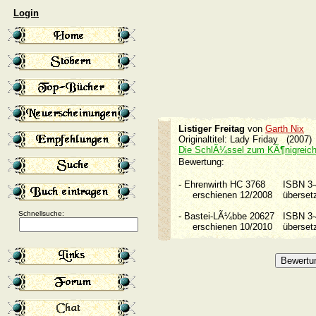
Login
Listiger Freitag
von
Garth Nix
Originaltitel: Lady Friday (2007)
Die SchlÃ¼ssel zum KÃ¶nigreic
Bewertung:
-
Ehrenwirth HC 3768
ISBN 3
erschienen 12/2008
überse
Schnellsuche:
-
Bastei-LÃ¼bbe 20627
ISBN 3
erschienen 10/2010
überse