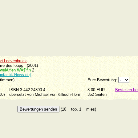
ri Loevenbruck
uerre des loups (2001)
 weiÃŸen WÃ¶lfin
2
antastik-News.de]
Stimmen)
Eure Bewertung:
ISBN 3-442-24390-4
8.00 EUR
Bestellen b
2007
übersetzt von Michael von Killisch-Horn
352 Seiten
(10 = top, 1 = mies)