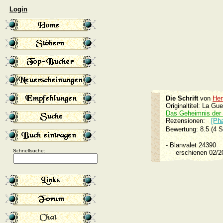
Login
Die Schrift
von
Hen
Originaltitel: La G
Das Geheimnis der
Rezensionen:
[Ph
Bewertung: 8.5 (4 
-
Blanvalet 24390
Schnellsuche:
erschienen 02/