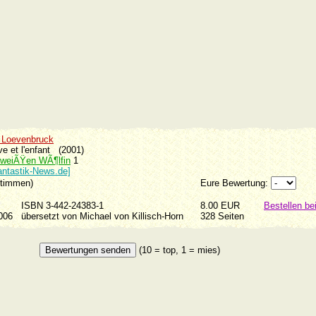
 Loevenbruck
uve et l'enfant (2001)
 weiÃŸen WÃ¶lfin
1
antastik-News.de]
Stimmen)
Eure Bewertung:
ISBN 3-442-24383-1
8.00 EUR
Bestellen b
2006
übersetzt von Michael von Killisch-Horn
328 Seiten
(10 = top, 1 = mies)