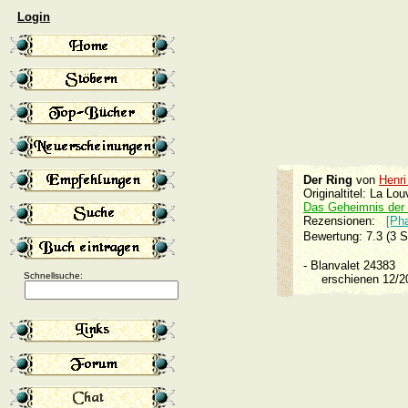
Login
Der Ring
von
Henri
Originaltitel: La Lo
Das Geheimnis der
Rezensionen:
[Ph
Bewertung: 7.3 (3 
-
Blanvalet 24383
Schnellsuche:
erschienen 12/