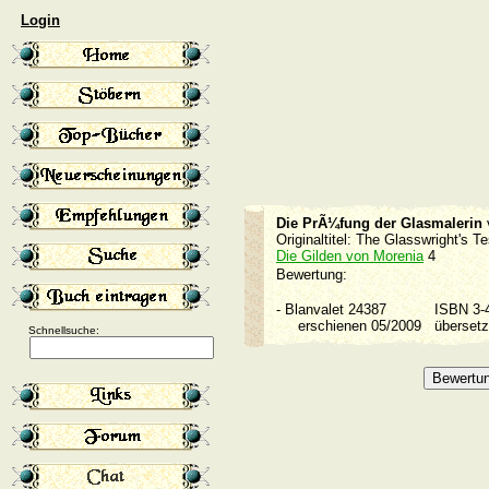
Login
Die PrÃ¼fung der Glasmalerin
Originaltitel: The Glasswright's 
Die Gilden von Morenia
4
Bewertung:
-
Blanvalet 24387
ISBN 3
erschienen 05/2009
überset
Schnellsuche: