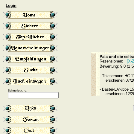
Login
Pala und die selt
Rezensionen:
[X-Z
Bewertung: 9.0 (1 
-
Thienemann HC 
erschienen 07/
-
Bastei-LÃ¼bbe 
Schnellsuche:
erschienen 12/