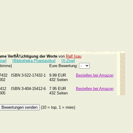
same VerflÃ¼chtigung der Worte
von
Ralf Isau
ine]
[Bibliotheka Phantastika]
[X-Zine]
Stimme)
Eure Bewertung:
17432
ISBN 3-522-17432-1
9.99 EUR
Bestellen bei Amazon
2002
432 Seiten
15412
ISBN 3-404-15412-6
7.95 EUR
Bestellen bei Amazon
2005
432 Seiten
(10 = top, 1 = mies)