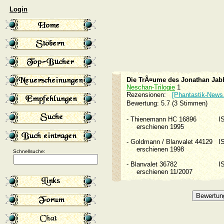
Login
Die TrÃ¤ume des Jonathan Jab
Neschan-Trilogie
1
Rezensionen:
[Phantastik-News
Bewertung: 5.7 (3 Stimmen)
-
Thienemann HC 16896
I
erschienen 1995
-
Goldmann / Blanvalet 44129
I
erschienen 1998
Schnellsuche:
-
Blanvalet 36782
I
erschienen 11/2007