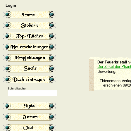
Login
Der Feuerkristall
v
Der Zirkel der Phan
Bewertung:
-
Thienemann Verl
erschienen 09/
Schnellsuche: