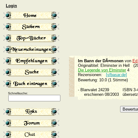
Login
Im Bann der DÃ¤monen
von
Ed
Originaltitel: Elminster in Hell (2
Die Legende von Elminster
4
Rezensionen:
[sfbasar.de]
Bewertung: 10.0 (1 Stimme)
-
Blanvalet 24239
ISBN 3
Schnellsuche:
erschienen 08/2003
überset