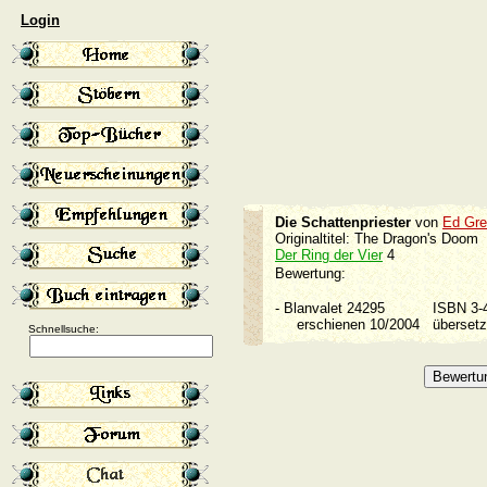
Login
Die Schattenpriester
von
Ed Gr
Originaltitel: The Dragon's Doom
Der Ring der Vier
4
Bewertung:
-
Blanvalet 24295
ISBN 3
erschienen 10/2004
überset
Schnellsuche: