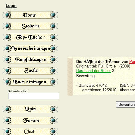
Login
Die HÃ¶hle der TrÃ¤nen
von
Pa
Originaltitel: Full Circle (2009)
Das Land der Seher
3
Bewertung:
-
Blanvalet 47042
ISBN 3
erschienen 12/2010
überset
Schnellsuche: