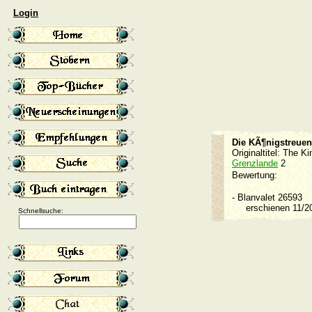
Login
Die KÃ¶nigstreuen
Originaltitel: The 
Grenzlande
2
Bewertung:
-
Blanvalet 26593
erschienen 11/
Schnellsuche: