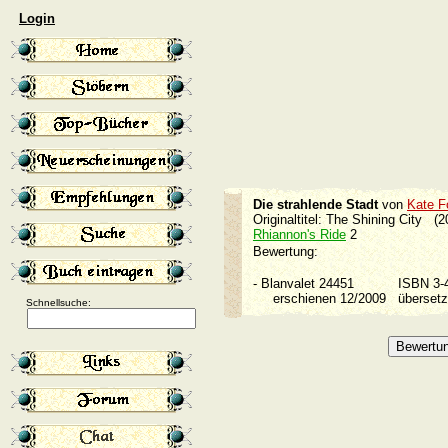
Login
Die strahlende Stadt
von
Kate F
Originaltitel: The Shining City (2
Rhiannon's Ride
2
Bewertung:
-
Blanvalet 24451
ISBN 3
erschienen 12/2009
überset
Schnellsuche: