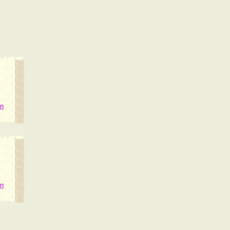
on
on