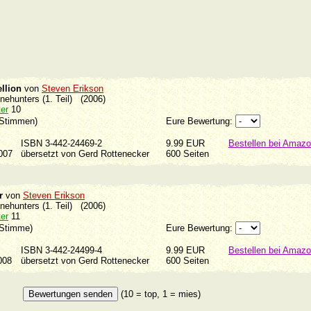
llion
von
Steven Erikson
onehunters (1. Teil) (2006)
er
10
 Stimmen)
Eure Bewertung:
ISBN 3-442-24469-2
9.99 EUR
Bestellen bei Amaz
2007
übersetzt von Gerd Rottenecker
600 Seiten
r
von
Steven Erikson
onehunters (1. Teil) (2006)
er
11
 Stimme)
Eure Bewertung:
ISBN 3-442-24499-4
9.99 EUR
Bestellen bei Amaz
2008
übersetzt von Gerd Rottenecker
600 Seiten
(10 = top, 1 = mies)