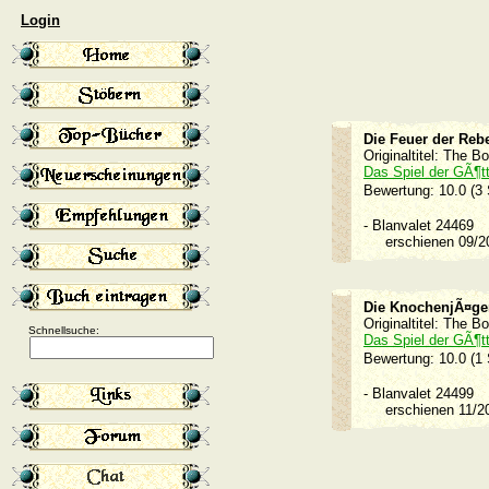
Login
Die Feuer der Rebe
Originaltitel: The B
Das Spiel der GÃ¶tt
Bewertung: 10.0 (3
-
Blanvalet 24469
erschienen 09/
Die KnochenjÃ¤ge
Originaltitel: The B
Schnellsuche:
Das Spiel der GÃ¶tt
Bewertung: 10.0 (1
-
Blanvalet 24499
erschienen 11/