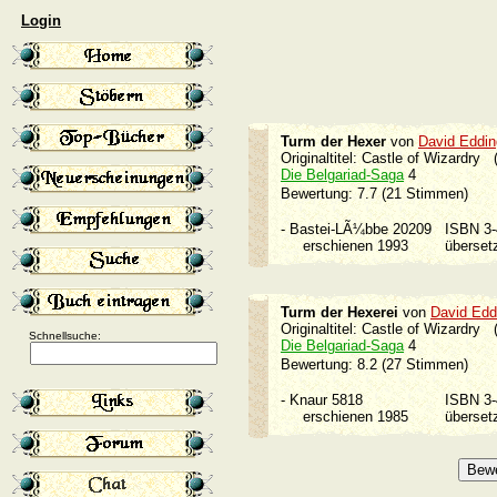
Login
Turm der Hexer
von
David Eddi
Originaltitel: Castle of Wizardry 
Die Belgariad-Saga
4
Bewertung: 7.7 (21 Stimmen)
-
Bastei-LÃ¼bbe 20209
ISBN 3
erschienen 1993
überse
Turm der Hexerei
von
David Edd
Originaltitel: Castle of Wizardry 
Schnellsuche:
Die Belgariad-Saga
4
Bewertung: 8.2 (27 Stimmen)
-
Knaur 5818
ISBN 3
erschienen 1985
überse