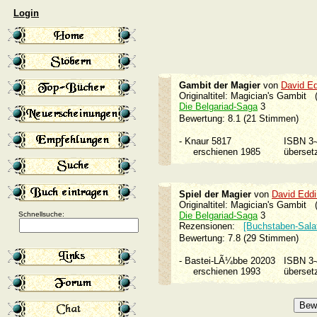
Login
Gambit der Magier
von
David E
Originaltitel: Magician's Gambit 
Die Belgariad-Saga
3
Bewertung: 8.1 (21 Stimmen)
-
Knaur 5817
ISBN 3
erschienen 1985
überse
Spiel der Magier
von
David Edd
Originaltitel: Magician's Gambit 
Schnellsuche:
Die Belgariad-Saga
3
Rezensionen:
[Buchstaben-Sala
Bewertung: 7.8 (29 Stimmen)
-
Bastei-LÃ¼bbe 20203
ISBN 3
erschienen 1993
überse