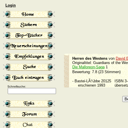
Login
Herren des Westens
von
David 
Originaltitel: Guardians of the W
Die Malloreon-Saga
1
Bewertung: 7.8 (23 Stimmen)
-
Bastei-LÃ¼bbe 20125
ISBN 3
erschienen 1993
überset
Schnellsuche: