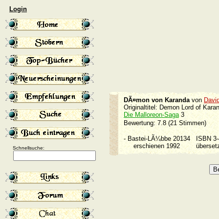
Login
DÃ¤mon von Karanda
von
Davi
Originaltitel: Demon Lord of Kar
Die Malloreon-Saga
3
Bewertung: 7.8 (21 Stimmen)
-
Bastei-LÃ¼bbe 20134
ISBN 3
erschienen 1992
überset
Schnellsuche: