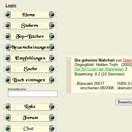
Login
Die geheime Wahrheit
von
Dawn
Originaltitel: Hidden Truth (2002)
Die BÃ¼cher der Wahrheiten
2
Bewertung: 8.2 (10 Stimmen)
-
Blanvalet 26577
ISBN 3
erschienen 08/2008
überset
Schnellsuche: