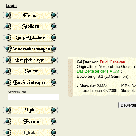
Login
GÃ¶tter
von
Trudi Canavan
Originaltitel: Voice of the Gods 
Das Zeitalter der FÃ¼nf
3
Bewertung: 8.1 (10 Stimmen)
-
Blanvalet 24484
ISBN 3
erschienen 02/2008
überset
Schnellsuche: