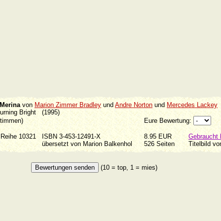
 Merina
von
Marion Zimmer Bradley
und
Andre Norton
und
Mercedes Lackey
 Burning Bright (1995)
Stimmen)
Eure Bewertung:
e Reihe 10321
ISBN 3-453-12491-X
8.95 EUR
Gebraucht 
97
übersetzt von Marion Balkenhol
526 Seiten
Titelbild v
(10 = top, 1 = mies)