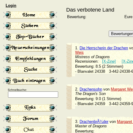
Login
Das verbotene Land
Bewertung:
Eure
1.
Die Herrscherin der Drachen
v
Weis
Mistress of Dragons
Rezensionen:
[X-Zine]
[X-Zin
Bewertung: 8.5 (2 Stimmen)
- Blanvalet 24338
3-442-24338
2.
Drachensohn
von
Margaret We
Schnellsuche:
The Dragon's Son
Bewertung: 9.0 (1 Stimme)
- Blanvalet 24359
3-442-24359
3.
DrachenbrÃ¼der
von
Margaret
Master of Dragons
Bewertung: