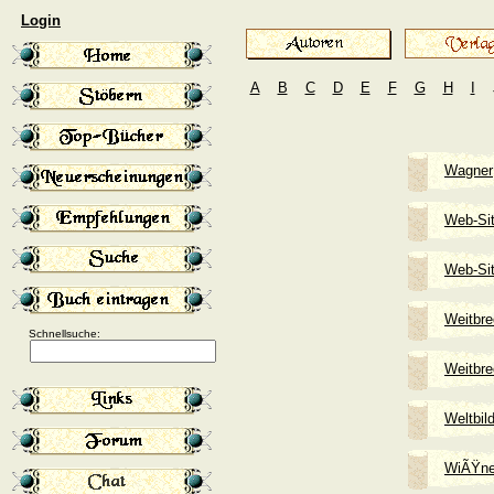
Login
A
B
C
D
E
F
G
H
I
Wagner
Web-Sit
Web-Sit
Weitbre
Schnellsuche:
Weitbre
Weltbil
WiÃŸne